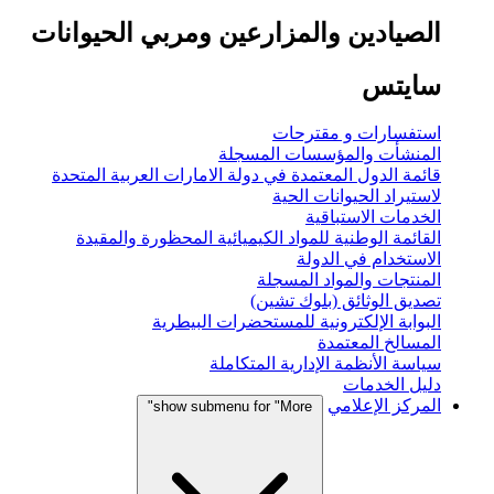
الصيادين والمزارعين ومربي الحيوانات
سايتس
استفسارات و مقترحات
المنشأت والمؤسسات المسجلة
قائمة الدول المعتمدة في دولة الامارات العربية المتحدة
لاستيراد الحيوانات الحية
الخدمات الاستباقية
القائمة الوطنية للمواد الكيميائية المحظورة والمقيدة
الاستخدام في الدولة
المنتجات والمواد المسجلة
تصديق الوثائق (بلوك تشين)
البوابة الإلكترونية للمستحضرات البيطرية
المسالخ المعتمدة
سياسة الأنظمة الإدارية المتكاملة
دليل الخدمات
المركز الإعلامي
show submenu for "More"