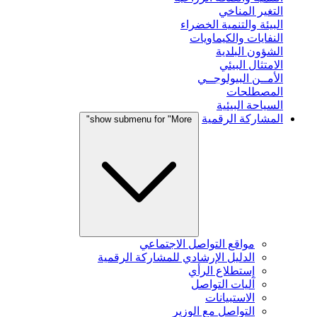
التغير المناخي
البيئة والتنمية الخضراء
النفايات والكيماويات
الشؤون البلدية
الامتثال البيئي
الأمــن البيولوجــي
المصطلحات
السياحة البيئية
المشاركة الرقمية
show submenu for "More"
مواقع التواصل الاجتماعي
الدليل الإرشادي للمشاركة الرقمية
إستطلاع الرأي
آليات التواصل
الاستبيانات
التواصل مع الوزير