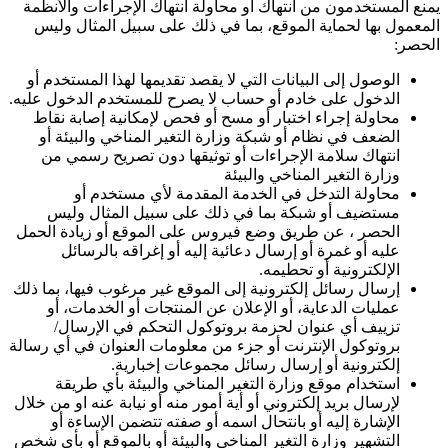
يمنع المستخدمون من انتهاك أو محاولة انتهاك الإجراءات والأنظمة
المعمول بها لحماية الموقع، بما في ذلك على سبيل المثال وليس
الحصر:
الوصول إلى البيانات التي لا يقصد تقديمها لهذا المستخدم أو
الدخول على خادم أو حساب لا يصرح للمستخدم الدخول عليه.
محاولة إجراء اختبار أو مسح أو فحص لإمكانية إصابة نقاط
الضعف في نظام أو شبكة وزارة التغير المناخي والبيئة أو
انتهاك سلامة الإجراءات أو توثيقها دون تصريح رسمي من
وزارة التغير المناخي والبيئة
محاولة التدخل في الخدمة المقدمة لأي مستخدم أو
مستضيف أو شبكة بما في ذلك على سبيل المثال وليس
الحصر ، عن طريق وضع فيروس على الموقع أو زيادة الحمل
عليه أو غمرة أو إرسال دعائية إليه أو إغراقه بالرسائل
الإلكترونية أو تحطيمه.
إرسال رسائل إلكترونية إلى الموقع غير مرغوب فيها، بما ذلك
عمليات الدعاية، أو الإعلان عن المنتجات أو الخدمات، أو
تزييف أي عنوان لحزمة بروتوكول التحكم في الإرسال/
بروتوكول الإنترنت أو جزء من معلومات العنوان في أي رسالة
إلكترونية أو إرسال رسائل مجموعات إخبارية.
استخدام موقع وزارة التغير المناخي والبيئة بأي طريقة
لإرسال بريد إلكتروني أو أية أمور منه أو نيابة عنه او من خلال
الإشارة إليه أو بانتحال اسمه أو صفته تتضمن الإساءة أو
التشهير وزارة التغير المناخي والبيئة أو بالموقع أو بأي شخص