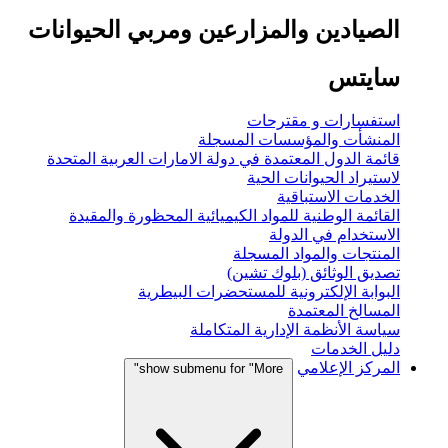
الصيادين والمزارعين ومربي الحيوانات
سايتس
استفسارات و مقترحات
المنشأت والمؤسسات المسجلة
قائمة الدول المعتمدة في دولة الامارات العربية المتحدة
لاستيراد الحيوانات الحية
الخدمات الاستباقية
القائمة الوطنية للمواد الكيميائية المحظورة والمقيدة
الاستخدام في الدولة
المنتجات والمواد المسجلة
تصديق الوثائق (بلوك تشين)
البوابة الإلكترونية للمستحضرات البيطرية
المسالخ المعتمدة
سياسة الأنظمة الإدارية المتكاملة
دليل الخدمات
المركز الإعلامي
show submenu for "More"