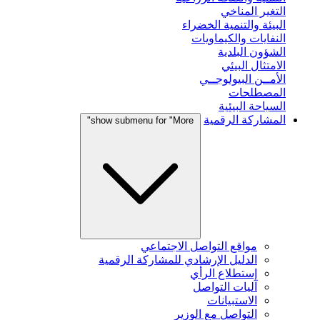
التغير المناخي
البيئة والتنمية الخضراء
النفايات والكيماويات
الشؤون البلدية
الامتثال البيئي
الأمــن البيولوجــي
المصطلحات
السياحة البيئية
المشاركة الرقمية
show submenu for "More"
مواقع التواصل الاجتماعي
الدليل الإرشادي للمشاركة الرقمية
إستطلاع الرأي
آليات التواصل
الاستبيانات
التواصل مع الوزير