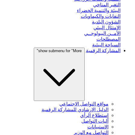
التغير المناخي
البيئة والتنمية الخضراء
النفايات والكيماويات
الشؤون البلدية
الامتثال البيئي
الأمــن البيولوجــي
المصطلحات
السياحة البيئية
المشاركة الرقمية
show submenu for "More"
مواقع التواصل الاجتماعي
الدليل الإرشادي للمشاركة الرقمية
إستطلاع الرأي
آليات التواصل
الاستبيانات
التواصل مع الوزير