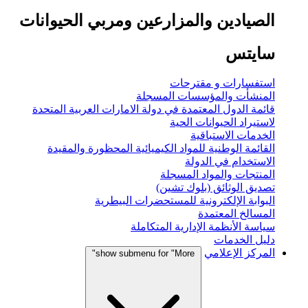
الصيادين والمزارعين ومربي الحيوانات
سايتس
استفسارات و مقترحات
المنشأت والمؤسسات المسجلة
قائمة الدول المعتمدة في دولة الامارات العربية المتحدة
لاستيراد الحيوانات الحية
الخدمات الاستباقية
القائمة الوطنية للمواد الكيميائية المحظورة والمقيدة
الاستخدام في الدولة
المنتجات والمواد المسجلة
تصديق الوثائق (بلوك تشين)
البوابة الإلكترونية للمستحضرات البيطرية
المسالخ المعتمدة
سياسة الأنظمة الإدارية المتكاملة
دليل الخدمات
المركز الإعلامي
show submenu for "More"