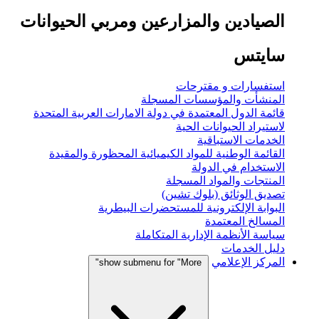
الصيادين والمزارعين ومربي الحيوانات
سايتس
استفسارات و مقترحات
المنشأت والمؤسسات المسجلة
قائمة الدول المعتمدة في دولة الامارات العربية المتحدة
لاستيراد الحيوانات الحية
الخدمات الاستباقية
القائمة الوطنية للمواد الكيميائية المحظورة والمقيدة
الاستخدام في الدولة
المنتجات والمواد المسجلة
تصديق الوثائق (بلوك تشين)
البوابة الإلكترونية للمستحضرات البيطرية
المسالخ المعتمدة
سياسة الأنظمة الإدارية المتكاملة
دليل الخدمات
المركز الإعلامي
show submenu for "More"