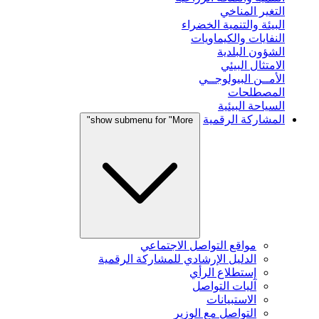
التغير المناخي
البيئة والتنمية الخضراء
النفايات والكيماويات
الشؤون البلدية
الامتثال البيئي
الأمــن البيولوجــي
المصطلحات
السياحة البيئية
المشاركة الرقمية
show submenu for "More"
مواقع التواصل الاجتماعي
الدليل الإرشادي للمشاركة الرقمية
إستطلاع الرأي
آليات التواصل
الاستبيانات
التواصل مع الوزير