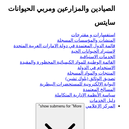
الصيادين والمزارعين ومربي الحيوانات
سايتس
استفسارات و مقترحات
المنشأت والمؤسسات المسجلة
قائمة الدول المعتمدة في دولة الامارات العربية المتحدة
لاستيراد الحيوانات الحية
الخدمات الاستباقية
القائمة الوطنية للمواد الكيميائية المحظورة والمقيدة
الاستخدام في الدولة
المنتجات والمواد المسجلة
تصديق الوثائق (بلوك تشين)
البوابة الإلكترونية للمستحضرات البيطرية
المسالخ المعتمدة
سياسة الأنظمة الإدارية المتكاملة
دليل الخدمات
المركز الإعلامي
show submenu for "More"