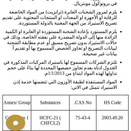
في بروتوكول مونتريال.
يلزم لمرور الشحنات العابرة (ترانزيت) من المواد الخاضعة
للرقابة او الأجهزة او المعدات او المنتجات المحتوية على تقديم
تصريح الاستيراد من الجهة المعنية بالدولة المستوردة.
يلزم المستورد بإعادة الشحنة المستوردة او العابرة او الكمية
الزائدة منها إلى الدولة المصدرة على نفقته الخاصة، وذلك في
حالات الاستيراد بدون تصريح مسبق أو عدم مطابقة الشحنة
لبيانات التصريح او تجاوز الحصص المسموح بها أو تقديم أ
بيانات غير صحيحة.
تلتزم الشركات المسموح لها باستيراد المركبات المذكورة في
الجدول ادناه بعدم تجاوز حصصها المحددة لها بناءً على حجم
تداولها لهذه المواد ابتداءٍ من 1/1/2013م.
المواد المستنفذة لطبقة الأوزون التي تتضمنها خدمة إذن
الاستيراد تتمثل في الاتي:
Annex/ Group
Substances
CAS No.
HS Code
C – Group 1
HCFC-21 (
75-43-4
2903.49.20
CHFCL2)