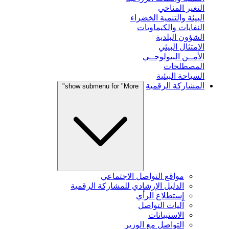
التغير المناخي
البيئة والتنمية الخضراء
النفايات والكيماويات
الشؤون البلدية
الامتثال البيئي
الأمــن البيولوجــي
المصطلحات
السياحة البيئية
المشاركة الرقمية
show submenu for "More"
مواقع التواصل الاجتماعي
الدليل الإرشادي للمشاركة الرقمية
إستطلاع الرأي
آليات التواصل
الاستبيانات
التواصل مع الوزير