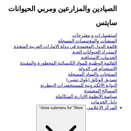
الصيادين والمزارعين ومربي الحيوانات
سايتس
استفسارات و مقترحات
المنشأت والمؤسسات المسجلة
قائمة الدول المعتمدة في دولة الامارات العربية المتحدة
لاستيراد الحيوانات الحية
الخدمات الاستباقية
القائمة الوطنية للمواد الكيميائية المحظورة والمقيدة
الاستخدام في الدولة
المنتجات والمواد المسجلة
تصديق الوثائق (بلوك تشين)
البوابة الإلكترونية للمستحضرات البيطرية
المسالخ المعتمدة
سياسة الأنظمة الإدارية المتكاملة
دليل الخدمات
المركز الإعلامي
show submenu for "More"