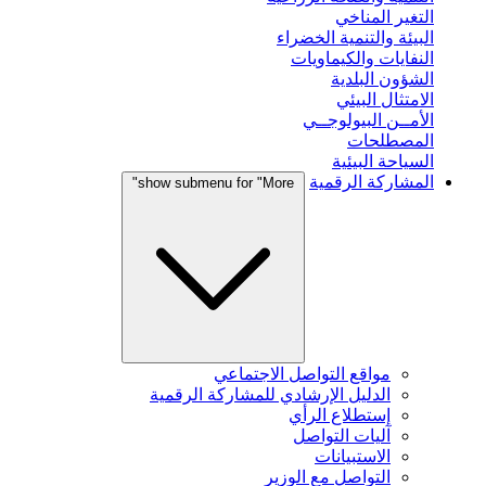
التغير المناخي
البيئة والتنمية الخضراء
النفايات والكيماويات
الشؤون البلدية
الامتثال البيئي
الأمــن البيولوجــي
المصطلحات
السياحة البيئية
المشاركة الرقمية
show submenu for "More"
مواقع التواصل الاجتماعي
الدليل الإرشادي للمشاركة الرقمية
إستطلاع الرأي
آليات التواصل
الاستبيانات
التواصل مع الوزير