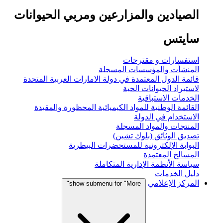
الصيادين والمزارعين ومربي الحيوانات
سايتس
استفسارات و مقترحات
المنشأت والمؤسسات المسجلة
قائمة الدول المعتمدة في دولة الامارات العربية المتحدة
لاستيراد الحيوانات الحية
الخدمات الاستباقية
القائمة الوطنية للمواد الكيميائية المحظورة والمقيدة
الاستخدام في الدولة
المنتجات والمواد المسجلة
تصديق الوثائق (بلوك تشين)
البوابة الإلكترونية للمستحضرات البيطرية
المسالخ المعتمدة
سياسة الأنظمة الإدارية المتكاملة
دليل الخدمات
المركز الإعلامي
show submenu for "More"