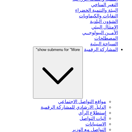
التغير المناخي
البيئة والتنمية الخضراء
النفايات والكيماويات
الشؤون البلدية
الامتثال البيئي
الأمــن البيولوجــي
المصطلحات
السياحة البيئية
المشاركة الرقمية
show submenu for "More"
مواقع التواصل الاجتماعي
الدليل الإرشادي للمشاركة الرقمية
إستطلاع الرأي
آليات التواصل
الاستبيانات
التواصل مع الوزير