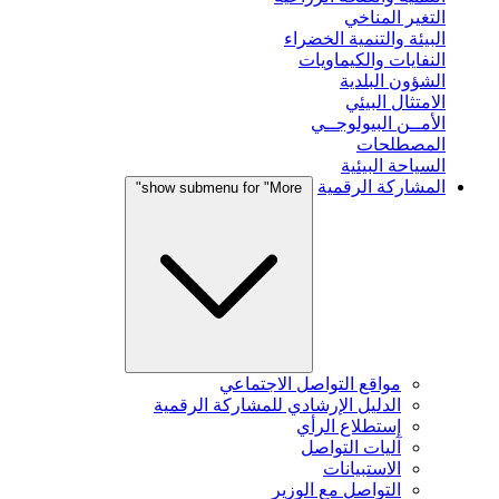
التغير المناخي
البيئة والتنمية الخضراء
النفايات والكيماويات
الشؤون البلدية
الامتثال البيئي
الأمــن البيولوجــي
المصطلحات
السياحة البيئية
المشاركة الرقمية
show submenu for "More"
مواقع التواصل الاجتماعي
الدليل الإرشادي للمشاركة الرقمية
إستطلاع الرأي
آليات التواصل
الاستبيانات
التواصل مع الوزير