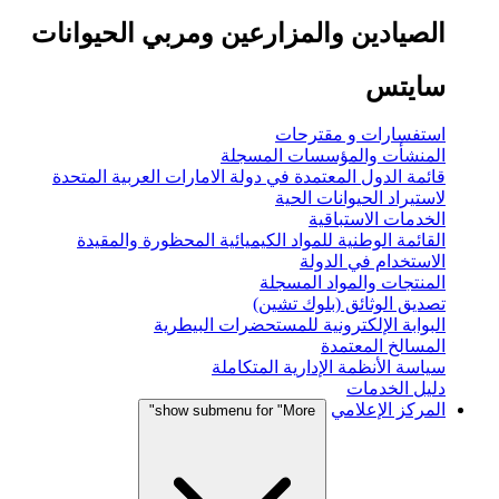
الصيادين والمزارعين ومربي الحيوانات
سايتس
استفسارات و مقترحات
المنشأت والمؤسسات المسجلة
قائمة الدول المعتمدة في دولة الامارات العربية المتحدة
لاستيراد الحيوانات الحية
الخدمات الاستباقية
القائمة الوطنية للمواد الكيميائية المحظورة والمقيدة
الاستخدام في الدولة
المنتجات والمواد المسجلة
تصديق الوثائق (بلوك تشين)
البوابة الإلكترونية للمستحضرات البيطرية
المسالخ المعتمدة
سياسة الأنظمة الإدارية المتكاملة
دليل الخدمات
المركز الإعلامي
show submenu for "More"