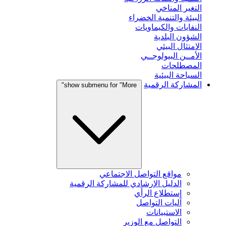
التغير المناخي
البيئة والتنمية الخضراء
النفايات والكيماويات
الشؤون البلدية
الامتثال البيئي
الأمــن البيولوجــي
المصطلحات
السياحة البيئية
المشاركة الرقمية
show submenu for "More"
مواقع التواصل الاجتماعي
الدليل الإرشادي للمشاركة الرقمية
إستطلاع الرأي
آليات التواصل
الاستبيانات
التواصل مع الوزير