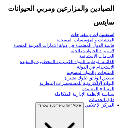
الصيادين والمزارعين ومربي الحيوانات
سايتس
استفسارات و مقترحات
المنشأت والمؤسسات المسجلة
قائمة الدول المعتمدة في دولة الامارات العربية المتحدة
لاستيراد الحيوانات الحية
الخدمات الاستباقية
القائمة الوطنية للمواد الكيميائية المحظورة والمقيدة
الاستخدام في الدولة
المنتجات والمواد المسجلة
تصديق الوثائق (بلوك تشين)
البوابة الإلكترونية للمستحضرات البيطرية
المسالخ المعتمدة
سياسة الأنظمة الإدارية المتكاملة
دليل الخدمات
المركز الإعلامي
show submenu for "More"