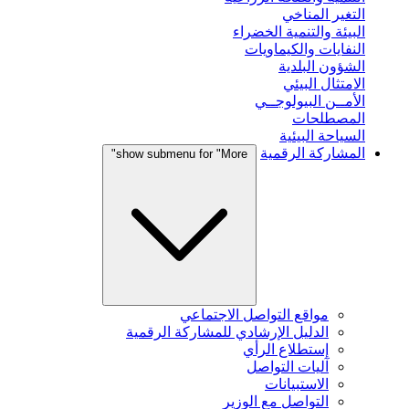
التغير المناخي
البيئة والتنمية الخضراء
النفايات والكيماويات
الشؤون البلدية
الامتثال البيئي
الأمــن البيولوجــي
المصطلحات
السياحة البيئية
المشاركة الرقمية
show submenu for "More"
مواقع التواصل الاجتماعي
الدليل الإرشادي للمشاركة الرقمية
إستطلاع الرأي
آليات التواصل
الاستبيانات
التواصل مع الوزير