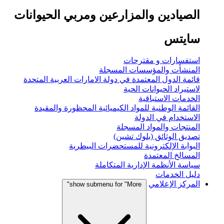
الصيادين والمزارعين ومربي الحيوانات
سايتس
استفسارات و مقترحات
المنشأت والمؤسسات المسجلة
قائمة الدول المعتمدة في دولة الامارات العربية المتحدة
لاستيراد الحيوانات الحية
الخدمات الاستباقية
القائمة الوطنية للمواد الكيميائية المحظورة والمقيدة
الاستخدام في الدولة
المنتجات والمواد المسجلة
تصديق الوثائق (بلوك تشين)
البوابة الإلكترونية للمستحضرات البيطرية
المسالخ المعتمدة
سياسة الأنظمة الإدارية المتكاملة
دليل الخدمات
المركز الإعلامي
show submenu for "More"