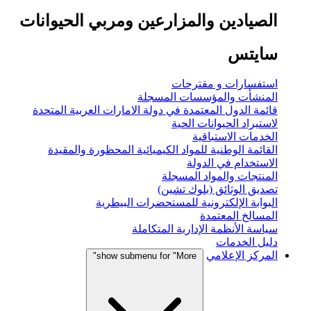
الصيادين والمزارعين ومربي الحيوانات
سايتس
استفسارات و مقترحات
المنشأت والمؤسسات المسجلة
قائمة الدول المعتمدة في دولة الامارات العربية المتحدة
لاستيراد الحيوانات الحية
الخدمات الاستباقية
القائمة الوطنية للمواد الكيميائية المحظورة والمقيدة
الاستخدام في الدولة
المنتجات والمواد المسجلة
تصديق الوثائق (بلوك تشين)
البوابة الإلكترونية للمستحضرات البيطرية
المسالخ المعتمدة
سياسة الأنظمة الإدارية المتكاملة
دليل الخدمات
المركز الإعلامي
show submenu for "More"