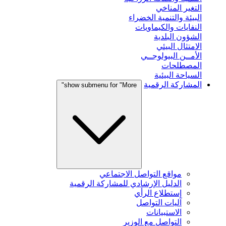
التغير المناخي
البيئة والتنمية الخضراء
النفايات والكيماويات
الشؤون البلدية
الامتثال البيئي
الأمــن البيولوجــي
المصطلحات
السياحة البيئية
المشاركة الرقمية
show submenu for "More"
مواقع التواصل الاجتماعي
الدليل الإرشادي للمشاركة الرقمية
إستطلاع الرأي
آليات التواصل
الاستبيانات
التواصل مع الوزير