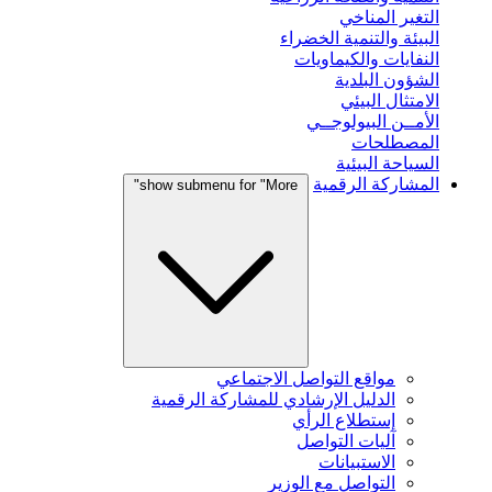
التغير المناخي
البيئة والتنمية الخضراء
النفايات والكيماويات
الشؤون البلدية
الامتثال البيئي
الأمــن البيولوجــي
المصطلحات
السياحة البيئية
المشاركة الرقمية
show submenu for "More"
مواقع التواصل الاجتماعي
الدليل الإرشادي للمشاركة الرقمية
إستطلاع الرأي
آليات التواصل
الاستبيانات
التواصل مع الوزير