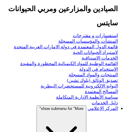
الصيادين والمزارعين ومربي الحيوانات
سايتس
استفسارات و مقترحات
المنشأت والمؤسسات المسجلة
قائمة الدول المعتمدة في دولة الامارات العربية المتحدة
لاستيراد الحيوانات الحية
الخدمات الاستباقية
القائمة الوطنية للمواد الكيميائية المحظورة والمقيدة
الاستخدام في الدولة
المنتجات والمواد المسجلة
تصديق الوثائق (بلوك تشين)
البوابة الإلكترونية للمستحضرات البيطرية
المسالخ المعتمدة
سياسة الأنظمة الإدارية المتكاملة
دليل الخدمات
المركز الإعلامي
show submenu for "More"