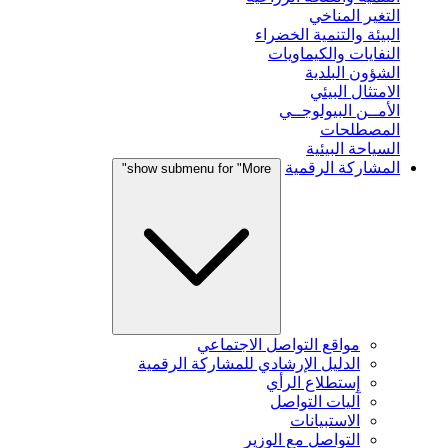
التغير المناخي
البيئة والتنمية الخضراء
النفايات والكيماويات
الشؤون البلدية
الامتثال البيئي
الأمــن البيولوجــي
المصطلحات
السياحة البيئية
المشاركة الرقمية
show submenu for "More"
مواقع التواصل الاجتماعي
الدليل الإرشادي للمشاركة الرقمية
إستطلاع الرأي
آليات التواصل
الاستبيانات
التواصل مع الوزير