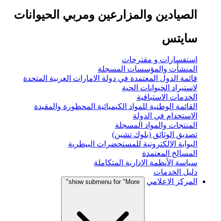
الصيادين والمزارعين ومربي الحيوانات
سايتس
استفسارات و مقترحات
المنشأت والمؤسسات المسجلة
قائمة الدول المعتمدة في دولة الامارات العربية المتحدة
لاستيراد الحيوانات الحية
الخدمات الاستباقية
القائمة الوطنية للمواد الكيميائية المحظورة والمقيدة
الاستخدام في الدولة
المنتجات والمواد المسجلة
تصديق الوثائق (بلوك تشين)
البوابة الإلكترونية للمستحضرات البيطرية
المسالخ المعتمدة
سياسة الأنظمة الإدارية المتكاملة
دليل الخدمات
المركز الإعلامي
show submenu for "More"