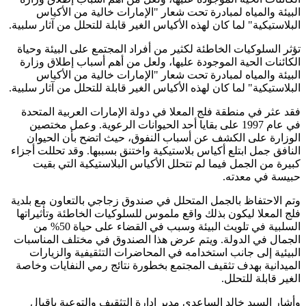
البيئة والمياه لمبادرة تحت شعار "الإمارات خالية من الأكياس
البلاستيكية" لما كان لهذه الأكياس الغير قابلة للتحلل من آثار سلبية.
تؤثر السلوكيات الخاطئة لكثير من أفراد المجتمع على البيئة وحياة
الكائنات الحية الموجودة عليها، ولعل من أهم أسباب إطلاق وزارة
البيئة والمياه لمبادرة تحت شعار "الإمارات خالية من الأكياس
البلاستيكية" لما كان لهذه الأكياس الغير قابلة للتحلل من آثار سلبية.
فقد عثر في منطقة فلج المعلا في دولة الإمارات العربية المتحدة
في عام 1997 على بقايا أحد الحيوانات الرعوية. وعمل مختصين
الوزارة على الكشف عن أسباب النفوق، حيث اتضح بأن الحيوان
النافق جمل ابتلع أكياس بلاستيكية واختنق بسببها. وقد تحللت أجزاء
كبيرة من الجمل فيما لم تتحلل الأكياس البلاستيكية التي بقيت
حبيسة في معدته.
وتم الاحتفاظ بالجمل المتحلل في صندوق زجاجي بالتعاون مع بلدية
فلج المعلا ليكون بذلك واقع ملموس للسلوكيات الخاطئة وتأثيراتها
السلبية في تلويث البيئة وسبب في القضاء على حياة 50% من
الجمال في الدولة. ويتم عرض هذا الصندوق في مختلف المناسبات
البيئية إلى جانب استخدامه في المحاضرات التثقيفية والزيارات
الميدانية بهدف تثقيف المجتمع بخطورة نتائج رمي النفايات وخاصة
الغير قابلة للتحلل.
وأشار السيد خالد الساعدي مدير إدارة التثقيف والتوعية بإقبال