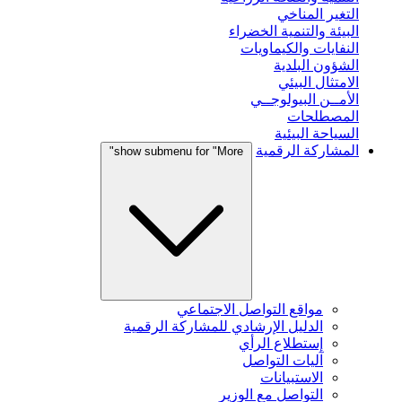
التغير المناخي
البيئة والتنمية الخضراء
النفايات والكيماويات
الشؤون البلدية
الامتثال البيئي
الأمــن البيولوجــي
المصطلحات
السياحة البيئية
المشاركة الرقمية
show submenu for "More"
مواقع التواصل الاجتماعي
الدليل الإرشادي للمشاركة الرقمية
إستطلاع الرأي
آليات التواصل
الاستبيانات
التواصل مع الوزير