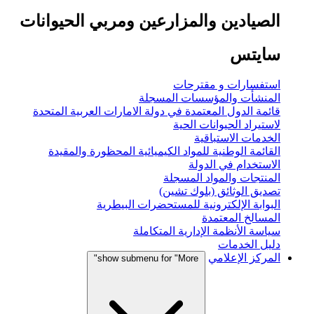
الصيادين والمزارعين ومربي الحيوانات
سايتس
استفسارات و مقترحات
المنشأت والمؤسسات المسجلة
قائمة الدول المعتمدة في دولة الامارات العربية المتحدة
لاستيراد الحيوانات الحية
الخدمات الاستباقية
القائمة الوطنية للمواد الكيميائية المحظورة والمقيدة
الاستخدام في الدولة
المنتجات والمواد المسجلة
تصديق الوثائق (بلوك تشين)
البوابة الإلكترونية للمستحضرات البيطرية
المسالخ المعتمدة
سياسة الأنظمة الإدارية المتكاملة
دليل الخدمات
المركز الإعلامي
show submenu for "More"