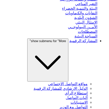
التغير المناخي
البيئة والتنمية الخضراء
النفايات والكيماويات
الشؤون البلدية
الامتثال البيئي
الأمــن البيولوجــي
المصطلحات
السياحة البيئية
المشاركة الرقمية
show submenu for "More"
مواقع التواصل الاجتماعي
الدليل الإرشادي للمشاركة الرقمية
إستطلاع الرأي
آليات التواصل
الاستبيانات
التواصل مع الوزير