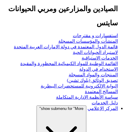
الصيادين والمزارعين ومربي الحيوانات
سايتس
استفسارات و مقترحات
المنشأت والمؤسسات المسجلة
قائمة الدول المعتمدة في دولة الامارات العربية المتحدة
لاستيراد الحيوانات الحية
الخدمات الاستباقية
القائمة الوطنية للمواد الكيميائية المحظورة والمقيدة
الاستخدام في الدولة
المنتجات والمواد المسجلة
تصديق الوثائق (بلوك تشين)
البوابة الإلكترونية للمستحضرات البيطرية
المسالخ المعتمدة
سياسة الأنظمة الإدارية المتكاملة
دليل الخدمات
المركز الإعلامي
show submenu for "More"