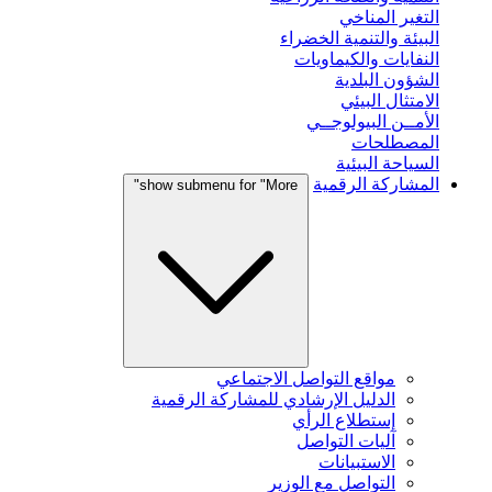
التغير المناخي
البيئة والتنمية الخضراء
النفايات والكيماويات
الشؤون البلدية
الامتثال البيئي
الأمــن البيولوجــي
المصطلحات
السياحة البيئية
المشاركة الرقمية
show submenu for "More"
مواقع التواصل الاجتماعي
الدليل الإرشادي للمشاركة الرقمية
إستطلاع الرأي
آليات التواصل
الاستبيانات
التواصل مع الوزير