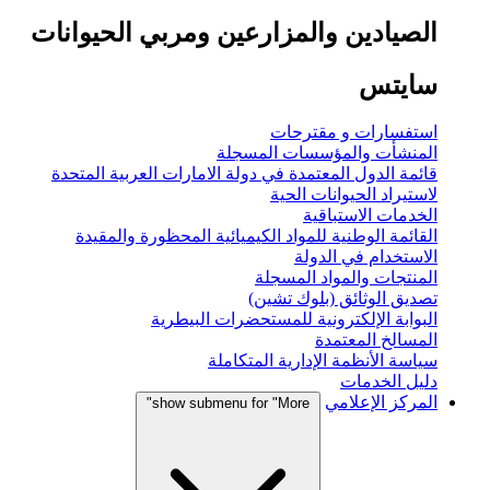
الصيادين والمزارعين ومربي الحيوانات
سايتس
استفسارات و مقترحات
المنشأت والمؤسسات المسجلة
قائمة الدول المعتمدة في دولة الامارات العربية المتحدة
لاستيراد الحيوانات الحية
الخدمات الاستباقية
القائمة الوطنية للمواد الكيميائية المحظورة والمقيدة
الاستخدام في الدولة
المنتجات والمواد المسجلة
تصديق الوثائق (بلوك تشين)
البوابة الإلكترونية للمستحضرات البيطرية
المسالخ المعتمدة
سياسة الأنظمة الإدارية المتكاملة
دليل الخدمات
المركز الإعلامي
show submenu for "More"