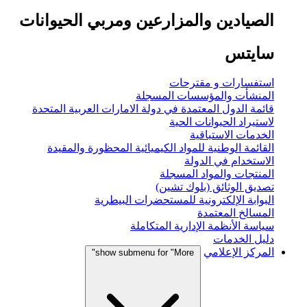
الصيادين والمزارعين ومربي الحيوانات
سايتس
استفسارات و مقترحات
المنشأت والمؤسسات المسجلة
قائمة الدول المعتمدة في دولة الامارات العربية المتحدة
لاستيراد الحيوانات الحية
الخدمات الاستباقية
القائمة الوطنية للمواد الكيميائية المحظورة والمقيدة
الاستخدام في الدولة
المنتجات والمواد المسجلة
تصديق الوثائق (بلوك تشين)
البوابة الإلكترونية للمستحضرات البيطرية
المسالخ المعتمدة
سياسة الأنظمة الإدارية المتكاملة
دليل الخدمات
المركز الإعلامي
show submenu for "More"