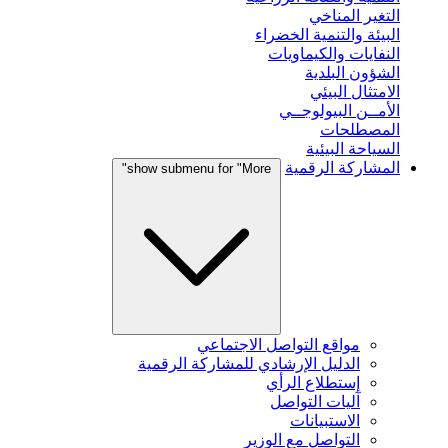
التغير المناخي
البيئة والتنمية الخضراء
النفايات والكيماويات
الشؤون البلدية
الامتثال البيئي
الأمــن البيولوجــي
المصطلحات
السياحة البيئية
المشاركة الرقمية
show submenu for "More"
مواقع التواصل الاجتماعي
الدليل الإرشادي للمشاركة الرقمية
إستطلاع الرأي
آليات التواصل
الاستبيانات
التواصل مع الوزير