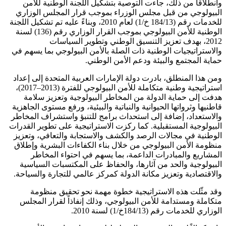
وانطلاقاً من ذلك، جاءت التوصية بتشكيل اللجنة الوطنية للأمن
البيولوجي من قبل مجلس الوزراء بموجب قرار المجلس الوزاري
للخدمات رقم (184/13 خ/1) لعام 2010، وبناءً عليه تم تشكيل اللجنة
الوطنية للأمن البيولوجي بموجب القرار الوزاري رقم (136) لسنة
2012، بهدف تعزيز التنسيق الوطني وتطوير السياسات
والاستراتيجيات الوطنية ذات الصلة بالأمن البيولوجي بما يسهم في
حماية المجتمع والبيئة ودعم الأمن الوطني.
ومن هذا المنطلق، بادرت دولة الإمارات العربية المتحدة إلى إعداد
استراتيجية وطنية متكاملة للأمن البيولوجي للفترة (2013–2017)،
هدفت إلى حماية الدولة من المخاطر البيولوجية وتعزيز سلامة
قاطنيها وثرواتها الحيوانية والنباتية والبيئية، ورفع مستوى الجاهزية
والاستعداد، إضافة إلى استحداث برامج للتنبؤ واستشراف المخاطر
البيولوجية المستقبلية. كما ركزت الاستراتيجية على تطوير القدرات
الوطنية في مجالات الرصد والكشف والاستجابة والتعافي، وتعزيز
منظومة الأمن البيولوجي من خلال بناء الكفاءات البشرية وإطلاق
المشاريع والمبادرات الداعمة، بما يسهم في احتواء المخاطر
البيولوجية والحد من آثارها، والحفاظ على المكتسبات السياسية
والاقتصادية وتعزيز مكانة الدولة كمركز عالمي للتجارة والسياحة.
وقد مثّلت هذه الاستراتيجية خطوة مهمة نحو تحقيق منظومة
متكاملة ومستدامة للأمن البيولوجي، وذلك إنفاذاً لقرار المجلس
الوزاري للخدمات رقم (184/13خ/1) لسنة 2010.