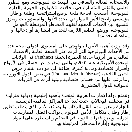
والاستجابة الفعالة والتعافي من التهديدات البيولوجية. ومع التطور
العلمي والتقني المتسارع في مجالات التكنولوجيا الحيوية والعلوم
البيولوجية، أصبحت الحاجة ملحة لوضع استراتيجية وطنية وإطار
مؤسسي واضح للأمن البيولوجي، يحدد الأدوار والمسؤوليات ويعزز
التنسيق بين الجهات المعنية لتقييم المخاطر المرتبطة بالعوامل
البيولوجية، ووضع التدابير اللازمة للحد من انتشارها أو إدخالها أو
إساءة استخدامها.
وقد برزت أهمية الأمن البيولوجي على المستوى الدولي نتيجة عدد
من الأحداث البيولوجية التي أثرت على الصحة العامة والاقتصاد
العالمي، من أبرزها حادثة الجمرة الخبيثة (Anthrax) في الولايات
المتحدة الأمريكية عام 2001م، والتي أسفرت عن خسائر في الأرواح
وأضرار اقتصادية ومادية كبيرة، إضافة إلى حوادث انتشار مرض
الحمى القلاعية (Foot and Mouth Disease) في بعض الدول الأوروبية،
وما ترتب عليها من خسائر اقتصادية وبيئية أثرت في الثروات
الحيوانية للدول المتضررة.
وتتمتع دولة الإمارات العربية المتحدة بأهمية إقليمية ودولية متزايدة
في مختلف المجالات، حيث تُعد أحد المراكز العالمية الرئيسية
للتجارة ومعبراً مهماً لنقل الركاب والبضائع، الأمر الذي يتطلب تطوير
إطار وطني متكامل للأمن البيولوجي يواكب أفضل الممارسات
الدولية، ويعزز قدرات الدولة في التحكم والسيطرة على المواد
البيولوجية وإدارة المخاطر المرتبطة بها.