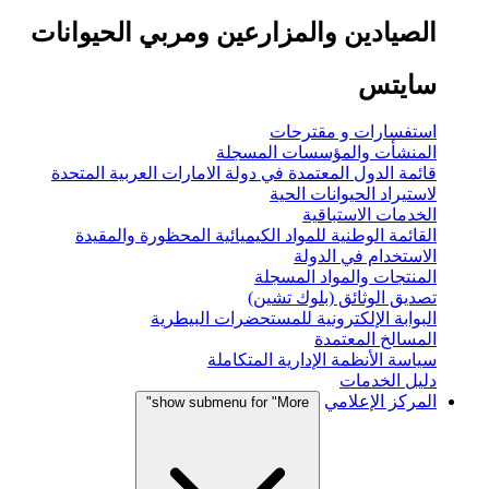
الصيادين والمزارعين ومربي الحيوانات
سايتس
استفسارات و مقترحات
المنشأت والمؤسسات المسجلة
قائمة الدول المعتمدة في دولة الامارات العربية المتحدة
لاستيراد الحيوانات الحية
الخدمات الاستباقية
القائمة الوطنية للمواد الكيميائية المحظورة والمقيدة
الاستخدام في الدولة
المنتجات والمواد المسجلة
تصديق الوثائق (بلوك تشين)
البوابة الإلكترونية للمستحضرات البيطرية
المسالخ المعتمدة
سياسة الأنظمة الإدارية المتكاملة
دليل الخدمات
المركز الإعلامي
show submenu for "More"