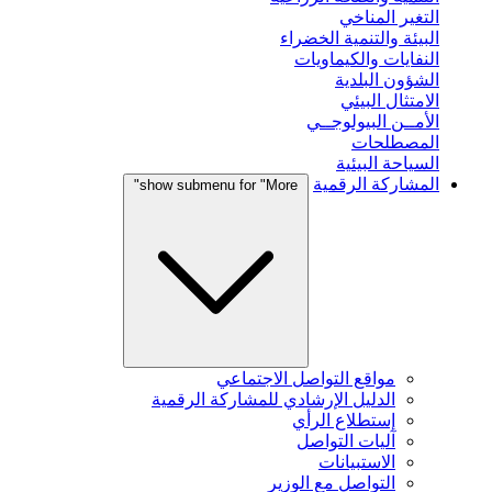
التغير المناخي
البيئة والتنمية الخضراء
النفايات والكيماويات
الشؤون البلدية
الامتثال البيئي
الأمــن البيولوجــي
المصطلحات
السياحة البيئية
المشاركة الرقمية
show submenu for "More"
مواقع التواصل الاجتماعي
الدليل الإرشادي للمشاركة الرقمية
إستطلاع الرأي
آليات التواصل
الاستبيانات
التواصل مع الوزير