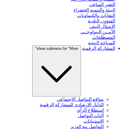
التغير المناخي
البيئة والتنمية الخضراء
النفايات والكيماويات
الشؤون البلدية
الامتثال البيئي
الأمــن البيولوجــي
المصطلحات
السياحة البيئية
المشاركة الرقمية
show submenu for "More"
مواقع التواصل الاجتماعي
الدليل الإرشادي للمشاركة الرقمية
إستطلاع الرأي
آليات التواصل
الاستبيانات
التواصل مع الوزير