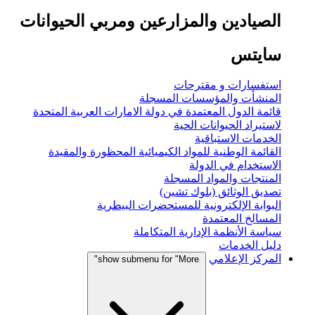
الصيادين والمزارعين ومربي الحيوانات
سايتس
استفسارات و مقترحات
المنشأت والمؤسسات المسجلة
قائمة الدول المعتمدة في دولة الامارات العربية المتحدة
لاستيراد الحيوانات الحية
الخدمات الاستباقية
القائمة الوطنية للمواد الكيميائية المحظورة والمقيدة
الاستخدام في الدولة
المنتجات والمواد المسجلة
تصديق الوثائق (بلوك تشين)
البوابة الإلكترونية للمستحضرات البيطرية
المسالخ المعتمدة
سياسة الأنظمة الإدارية المتكاملة
دليل الخدمات
المركز الإعلامي
show submenu for "More"