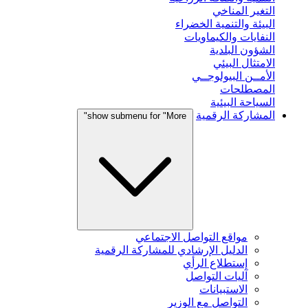
التغير المناخي
البيئة والتنمية الخضراء
النفايات والكيماويات
الشؤون البلدية
الامتثال البيئي
الأمــن البيولوجــي
المصطلحات
السياحة البيئية
المشاركة الرقمية
show submenu for "More"
مواقع التواصل الاجتماعي
الدليل الإرشادي للمشاركة الرقمية
إستطلاع الرأي
آليات التواصل
الاستبيانات
التواصل مع الوزير