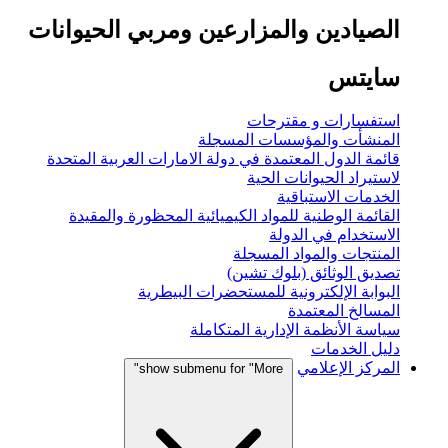
الصيادين والمزارعين ومربي الحيوانات
سايتس
استفسارات و مقترحات
المنشأت والمؤسسات المسجلة
قائمة الدول المعتمدة في دولة الامارات العربية المتحدة
لاستيراد الحيوانات الحية
الخدمات الاستباقية
القائمة الوطنية للمواد الكيميائية المحظورة والمقيدة
الاستخدام في الدولة
المنتجات والمواد المسجلة
تصديق الوثائق (بلوك تشين)
البوابة الإلكترونية للمستحضرات البيطرية
المسالخ المعتمدة
سياسة الأنظمة الإدارية المتكاملة
دليل الخدمات
المركز الإعلامي
show submenu for "More"