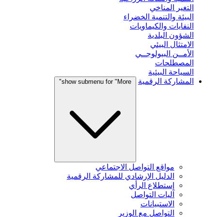
التغير المناخي
البيئة والتنمية الخضراء
النفايات والكيماويات
الشؤون البلدية
الامتثال البيئي
الأمــن البيولوجــي
المصطلحات
السياحة البيئية
المشاركة الرقمية
show submenu for "More"
مواقع التواصل الاجتماعي
الدليل الإرشادي للمشاركة الرقمية
إستطلاع الرأي
آليات التواصل
الاستبيانات
التواصل مع الوزير