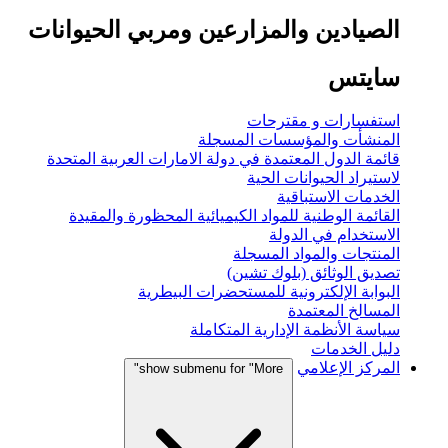
الصيادين والمزارعين ومربي الحيوانات
سايتس
استفسارات و مقترحات
المنشأت والمؤسسات المسجلة
قائمة الدول المعتمدة في دولة الامارات العربية المتحدة
لاستيراد الحيوانات الحية
الخدمات الاستباقية
القائمة الوطنية للمواد الكيميائية المحظورة والمقيدة
الاستخدام في الدولة
المنتجات والمواد المسجلة
تصديق الوثائق (بلوك تشين)
البوابة الإلكترونية للمستحضرات البيطرية
المسالخ المعتمدة
سياسة الأنظمة الإدارية المتكاملة
دليل الخدمات
المركز الإعلامي
show submenu for "More"