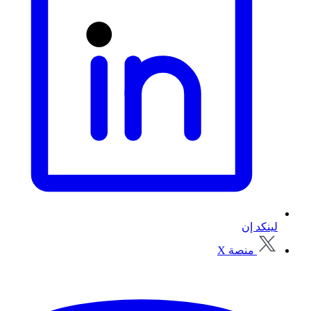
لينكد إن
منصة X