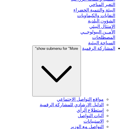
التغير المناخي
البيئة والتنمية الخضراء
النفايات والكيماويات
الشؤون البلدية
الامتثال البيئي
الأمــن البيولوجــي
المصطلحات
السياحة البيئية
المشاركة الرقمية
show submenu for "More"
مواقع التواصل الاجتماعي
الدليل الإرشادي للمشاركة الرقمية
إستطلاع الرأي
آليات التواصل
الاستبيانات
التواصل مع الوزير