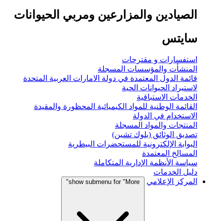
الصيادين والمزارعين ومربي الحيوانات
سايتس
استفسارات و مقترحات
المنشأت والمؤسسات المسجلة
قائمة الدول المعتمدة في دولة الامارات العربية المتحدة
لاستيراد الحيوانات الحية
الخدمات الاستباقية
القائمة الوطنية للمواد الكيميائية المحظورة والمقيدة
الاستخدام في الدولة
المنتجات والمواد المسجلة
تصديق الوثائق (بلوك تشين)
البوابة الإلكترونية للمستحضرات البيطرية
المسالخ المعتمدة
سياسة الأنظمة الإدارية المتكاملة
دليل الخدمات
المركز الإعلامي
show submenu for "More"