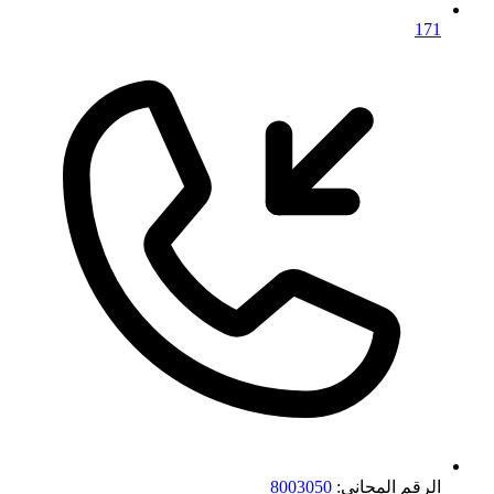
171
الرقم المجاني:
8003050