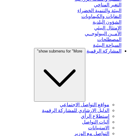
التغير المناخي
البيئة والتنمية الخضراء
النفايات والكيماويات
الشؤون البلدية
الامتثال البيئي
الأمــن البيولوجــي
المصطلحات
السياحة البيئية
المشاركة الرقمية
show submenu for "More"
مواقع التواصل الاجتماعي
الدليل الإرشادي للمشاركة الرقمية
إستطلاع الرأي
آليات التواصل
الاستبيانات
التواصل مع الوزير