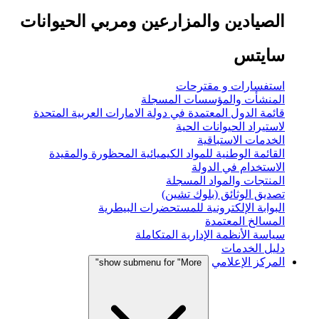
الصيادين والمزارعين ومربي الحيوانات
سايتس
استفسارات و مقترحات
المنشأت والمؤسسات المسجلة
قائمة الدول المعتمدة في دولة الامارات العربية المتحدة
لاستيراد الحيوانات الحية
الخدمات الاستباقية
القائمة الوطنية للمواد الكيميائية المحظورة والمقيدة
الاستخدام في الدولة
المنتجات والمواد المسجلة
تصديق الوثائق (بلوك تشين)
البوابة الإلكترونية للمستحضرات البيطرية
المسالخ المعتمدة
سياسة الأنظمة الإدارية المتكاملة
دليل الخدمات
المركز الإعلامي
show submenu for "More"