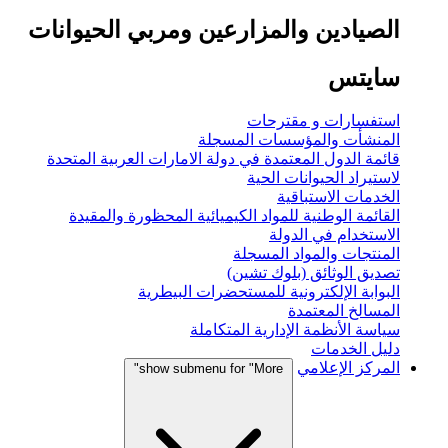
الصيادين والمزارعين ومربي الحيوانات
سايتس
استفسارات و مقترحات
المنشأت والمؤسسات المسجلة
قائمة الدول المعتمدة في دولة الامارات العربية المتحدة
لاستيراد الحيوانات الحية
الخدمات الاستباقية
القائمة الوطنية للمواد الكيميائية المحظورة والمقيدة
الاستخدام في الدولة
المنتجات والمواد المسجلة
تصديق الوثائق (بلوك تشين)
البوابة الإلكترونية للمستحضرات البيطرية
المسالخ المعتمدة
سياسة الأنظمة الإدارية المتكاملة
دليل الخدمات
المركز الإعلامي
show submenu for "More"