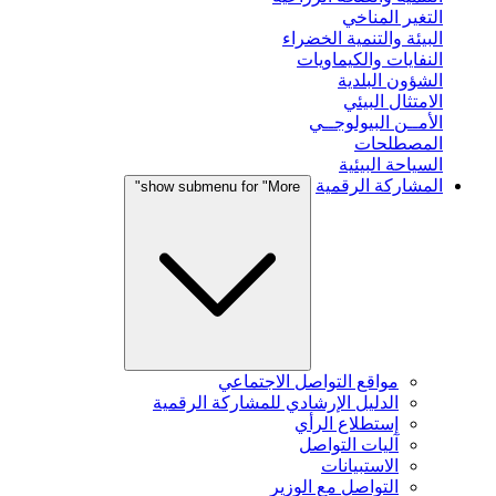
التغير المناخي
البيئة والتنمية الخضراء
النفايات والكيماويات
الشؤون البلدية
الامتثال البيئي
الأمــن البيولوجــي
المصطلحات
السياحة البيئية
المشاركة الرقمية
show submenu for "More"
مواقع التواصل الاجتماعي
الدليل الإرشادي للمشاركة الرقمية
إستطلاع الرأي
آليات التواصل
الاستبيانات
التواصل مع الوزير