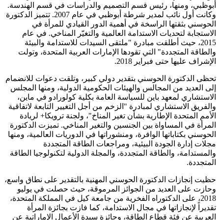
أبوظبي، ومنها، رئيس قسم التصميم والدراسات في قسم الهندسة.
وكانت أول نائب لمدير شرطة أبوظبي في عام 2007. تتميز الدكتورة
الحوسني بثقتها الراسخة في أهمية الدور القيادي للمرأة في
الاستجابة لتحديات الاستدامة العالمية والتغيّر المناخي. في عام
2015، حيث أطلقت مبادرة "ملتقى السيدات للاستدامة والبيئة
والطاقة المتجددة" التي تقودها الإمارات العربية المتحدة، وتولت
الإشراف عليها حتى فبراير 2018.
تحظى الدكتورة الحوسني بتقدير دولي كبير، وتلقت دعوات للانضمام
إلى العديد من المجالس والهيئات الحكومية الدولية، ومنها المجلس
الاستشاري لمعهد باين للسياسة العامة بكلية كولورادو في ماين،
والفريق الاستشاري لمبادرة "الزخم من أجل التغيير التابعة لاتفاقية
الأمم المتحدة الإطارية بشأن تغير المناخ"، ولجنة ترويكا+ لريادة
المرأة في المساواة بين الجنسين والتغير المناخي. تميزت الدكتورة
الحوسني بكتاباتها الوافرة، ومنشوراتها في الدوريات العالمية، ومنها
مجلات إدارة الجودة البيئية، ومراجعات الطاقة المتجددة
والمستدامة، والطاقة المتجددة، والمجلة الدولية لتكنولوجيا الطاقة
المتجددة.
حظيت إنجازات الدكتورة الحوسني المهنية بالتقدير على نطاق واسع،
وحازت على العديد من الجوائز المرموقة، حيث حصلت في يوليو
2018، على الدكتوراه الفخرية من جامعة كيل في المملكة المتحدة،
تقديراً لإنجازاتها في مجال الاستدامة، كما فازت بجائزة المرأة
العربية عن فئة قطاع الطاقة، وجائزة سيدة الأعمال الإماراتية عن