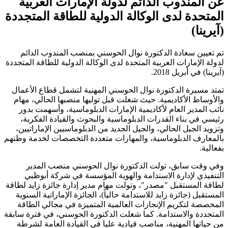
عن المندوب الدائم لدولة الإمارات العربية
المتحدة لدى الوكالة الدولية للطاقة المتجددة
(آيرينا)
تم تعيين سعادة الدكتورة نوال الحوسني بمنصب المندوب الدائم
لدولة الإمارات العربية المتحدة لدى الوكالة الدولية للطاقة المتجددة
(آيرينا) في أبريل 2018.
تمتد مسيرة الدكتورة نوال الحوسني المهنية لتشمل قطاع الأعمال
والأوساط الأكاديمية. حيث شغلت قبل توليها منصبها الحالي، مهام
نائب المدير العام لأكاديمية الإمارات الدبلوماسية، وأسهمت بدور
رئيسي في بناء القدرات الدبلوماسية والبحوث والقيادة الفكرية،
وتزويد الجيل الحالي، والجيل الجديد من الدبلوماسيين الإماراتيين،
بالمعارف الدبلوماسية، والمهارات متعددة التخصصات لخدمة وطنهم
بفعالية.
وفي وقت سابق، تولت الدكتورة نوال الحوسني منصب المدير
التنفيذي لإدارة الاستدامة والهوية المؤسسة في شركة أبوظبي
لطاقة المستقبل "مصدر"، وتولت مهام مدير إدارة جائزة زايد لطاقة
المستقبل (جائزة زايد للاستدامة حالياً)، الجائزة الإماراتية السنوية
المخصصة لتكريم الإنجازات العالمية المتميزة في مجالي الطاقة
المتجددة والاستدامة. كما شغلت الدكتورة الحوسني، في فترة سابقة
من حياتها المهنية، مناصب قيادية عليا في القيادة العامة لشرطة