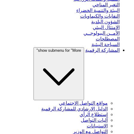
التغير المناخي
البيئة والتنمية الخضراء
النفايات والكيماويات
الشؤون البلدية
الامتثال البيئي
الأمــن البيولوجــي
المصطلحات
السياحة البيئية
المشاركة الرقمية
show submenu for "More"
مواقع التواصل الاجتماعي
الدليل الإرشادي للمشاركة الرقمية
إستطلاع الرأي
آليات التواصل
الاستبيانات
التواصل مع الوزير