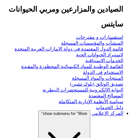
الصيادين والمزارعين ومربي الحيوانات
سايتس
استفسارات و مقترحات
المنشأت والمؤسسات المسجلة
قائمة الدول المعتمدة في دولة الامارات العربية المتحدة
لاستيراد الحيوانات الحية
الخدمات الاستباقية
القائمة الوطنية للمواد الكيميائية المحظورة والمقيدة
الاستخدام في الدولة
المنتجات والمواد المسجلة
تصديق الوثائق (بلوك تشين)
البوابة الإلكترونية للمستحضرات البيطرية
المسالخ المعتمدة
سياسة الأنظمة الإدارية المتكاملة
دليل الخدمات
المركز الإعلامي
show submenu for "More"