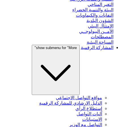
التغير المناخي
البيئة والتنمية الخضراء
النفايات والكيماويات
الشؤون البلدية
الامتثال البيئي
الأمــن البيولوجــي
المصطلحات
السياحة البيئية
المشاركة الرقمية
show submenu for "More"
مواقع التواصل الاجتماعي
الدليل الإرشادي للمشاركة الرقمية
إستطلاع الرأي
آليات التواصل
الاستبيانات
التواصل مع الوزير