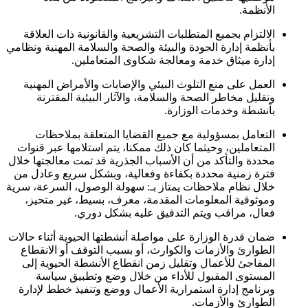
الأنظمة.
الالتزام بجميع المتطلبات التشريعية والقانونية ذات العلاقة
بأنظمة إدارة الجودة والبيئة والصحة والسلامة المهنية ونظامي
إدارة ميثاق خدمة ومعالجة شكاوى المتعاملين.
العمل على منع التلوث البيئي والإصابات والأمراض المهنية
وتقليل مخاطر الصحة والسلامة، والآثار البيئية المقترنة
بأنشطة وخدمات الوزارة.
التعامل بمسؤولية مع جميع القضايا المتعلقة بملاحظات
المتعاملين، وحيثما كان ذلك ممكنا، يتم استلامها عبر قنوات
محددة والتأكد من أن الأسباب الجذرية قد تمت معالجتها خلال
فترة زمنية محددة بكفاءة وفعالية، وبشكل سريع وعادل من
خلال نظام ملاحظات يمتاز بـ: سهولة الوصول، السرعة، سرية
وموثوقية المعلومات المقدمة، معرف، بسيط، غير متحيز،
فعال، مراقب ويتم التدقيق عليه بشكل دوري.
ضمان قدرة الوزارة على مواصلة أنشطتها الحيوية أثناء حالات
الطوارئ والأزمات والكوارث، أو بسبب التوقف أو الانقطاع
المفاجئ للأعمال وتقليل زمن انقطاع الأنشطة الحيوية إلى
المستوى المقبول للأداء من خلال وضع وتطبيق سياسة
وبرنامج إدارة استمرارية الأعمال ووضع وتنفيذ خطط لإدارة
الطوارئ والأزمات.