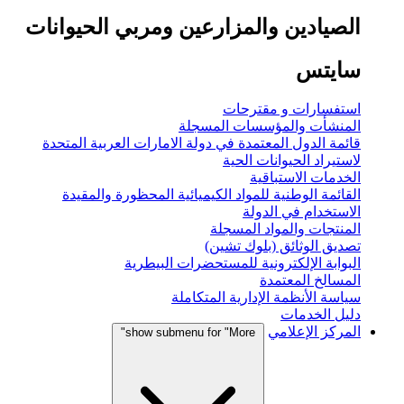
الصيادين والمزارعين ومربي الحيوانات
سايتس
استفسارات و مقترحات
المنشأت والمؤسسات المسجلة
قائمة الدول المعتمدة في دولة الامارات العربية المتحدة
لاستيراد الحيوانات الحية
الخدمات الاستباقية
القائمة الوطنية للمواد الكيميائية المحظورة والمقيدة
الاستخدام في الدولة
المنتجات والمواد المسجلة
تصديق الوثائق (بلوك تشين)
البوابة الإلكترونية للمستحضرات البيطرية
المسالخ المعتمدة
سياسة الأنظمة الإدارية المتكاملة
دليل الخدمات
المركز الإعلامي
show submenu for "More"