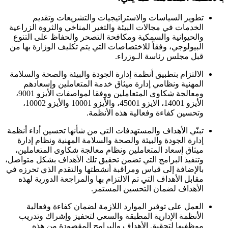
تطوير السياسات والاستراتيجيات والتشريعات وتقديم
الخدمات في مجالات البيئة والتغير المناخي والثروة الزراعية
والحيوانية والسمكية ومكافحة التصحر والحفاظ على التنوع
البيولوجي، وفقاً للاختصاصات التي يتم تكليف الوزارة بها من
قبل مجلس رئاسة الـوزراء.
الالتزام بتطبيق أنظمة إدارة الجودة والبيئة والصحة والسلامة
المهنية ونظامي إدارة ميثاق خدمة المتعاملين وإسعادهم
ومعالجة شكاوى المتعاملين ووفقا لمواصفات الأيزو 9001،
الأيزو 14001، الايزو 45001، والأيزو 10001 والأيزو 10002،
وتحسين كفاءة وفعالية هذه الأنظمة.
تبنّي الأهداف والمستهدفات التي من شأنها تحسين أداء أنظمة
إدارة الجودة والبيئة والصحة والسلامة المهنية ونظام إدارة
ميثاق إسعاد المتعاملين ونظام معالجة شكاوى المتعاملين،
وتنفيذ البرامج التي تضمن تحقيق تلك الأهداف بشكل متواصل،
بالإضافة إلى قياس ومراقبة أنشطتها والتقدم الذي تحرزه في
مقابل الأهداف التي تم الالتزام بها والمراجعة الدورية لهذه
الأهداف لضمان التحسين المستمر.
العمل على توفير الموارد اللازمة لضمان كفاءة وفعالية
الأنظمة الإدارية المطبقة والسعي لتحفيز وإشراك وتدريب
موظفيها لتحقيق الأهداف والبرامج المقصودة من هذه