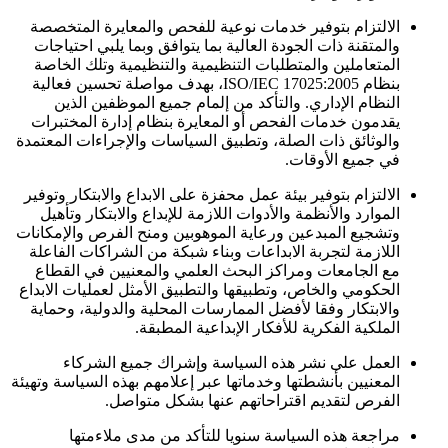
الالتزام بتوفير خدمات نوعية للفحص والمعايرة المتخصصة
والمتقنة ذات الجودة العالية بما يتوافق وبما يلبي احتياجات
المتعاملين والمتطلبات التنظيمية والتنظيمية وتلك الخاصة
بنظام ISO/IEC 17025:2005، بهدف مواصلة تحسين فعالية
النظام الإداري. والتأكد من إلمام جميع الموظفين الذين
يقدمون خدمات الفحص أو المعايرة بنظام إدارة المختبرات
والوثائق ذات الصلة، وتطبيق السياسات والإجراءات المعتمدة
في جميع الأوقات.
الالتزام بتوفير بيئة عمل محفزة على الابداع والابتكار وتوفير
الموارد والأنظمة والأدوات اللازمة للإبداع والابتكار وتأهيل
وتشجيع المبدعين ورعاية الموهوبين ومنح الفرص والإمكانات
اللازمة لتجربة الابداعات وبناء شبكة من الشراكات الفاعلة
مع الجامعات ومراكز البحث العلمي والمعنيين في القطاع
الحكومي والخاص، وتطبيقها والتطبيق الأمثل لعمليات الابداع
والابتكار وفقا لأفضل الممارسات المحلية والدولية، وحماية
الملكية الفكرية للأفكار الإبداعية المطبقة.
العمل على نشر هذه السياسة وإشراك جميع الشركاء
المعنيين بأنشطتها وخدماتها عبر إعلامهم بهذه السياسة وتهيئة
الفرص لتقديم اقتراحاتهم عنها بشكل متواصل.
مراجعة هذه السياسة سنويا للتأكد من مدى ملاءمتها