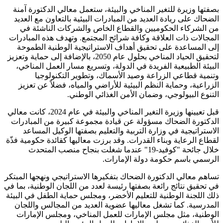
بصفتها وزيرة للتغير المناخي والبيئة، ستعمل معالي الدكتورة آمنة
الضحاك على ريادة العديد من المبادرات البيئية بالتعاون مع العديد
من الشركاء الحكوميين والقطاع الخاص والشركات الناشئة في
المجالات ذات العلاقة وكافة شرائح المجتمع. وتهدف هذه المبادرات
إلى المساعدة على تحقيق أهداف الاستراتيجية الوطنية الطموحة
لتحقيق الحياد المناخي بحلول عام 2050، بالإضافة إلى حماية وتعزيز
البيئة الطبيعية الفريدة في الدولة، وتسريع مسار العمل المناخي،
وتنمية قطاعي الزراعة وصيد الأسماك، وتطوير التكنولوجيا
الزراعية، وحماية النظم البيئية للأراضي والمياه، فضلاً عن تعزيز
التنوع البيولوجي، وضمان الأمن الغذائي الوطني.
قبل تعيينها وزيرة التغير المناخي والبيئة في عام 2024، كانت معالي
الدكتورة الضحاك مسؤولة عن قيادة مجموعة كبيرة من المبادرات
الاستراتيجية في وزارة التربية والتعليم بصفتها الوكيل المساعد
لقطاع الرعاية وبناء القدرات. وقد برزت معاليها كقائدة حكومية فذّة
خلال جائحة "كوفيد-19" عندما شغلت بنجاح منصب المتحدث
الرسمي باسم حكومة دولة الإمارات.
تساهم معالي الدكتورة الضحاك بتفكيرها الاستراتيجي ونهجها المبتكر
في تحقيق نتائج رائعة بصفتها رئيسة لعدد من اللجان الوطنية، بما في
ذلك اللجنة الوطنية للتعليم الأخضر، ومجلس حماية الطفل في البيئة
المدرسية. كما تشغل معاليها عضوية العديد من المجالس واللجان
الوطنية، مثل مجلس الإمارات للعمل المناخي، ومجلس الإمارات