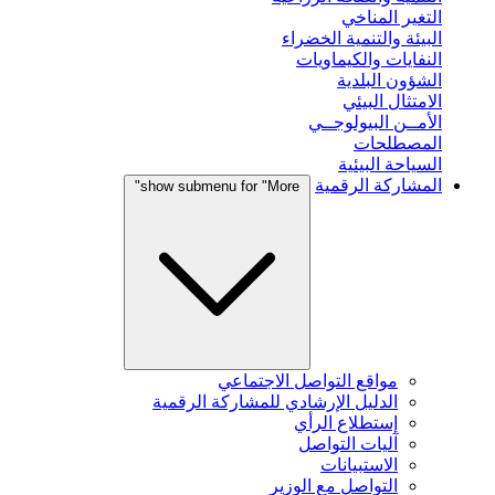
التغير المناخي
البيئة والتنمية الخضراء
النفايات والكيماويات
الشؤون البلدية
الامتثال البيئي
الأمــن البيولوجــي
المصطلحات
السياحة البيئية
المشاركة الرقمية
show submenu for "More"
مواقع التواصل الاجتماعي
الدليل الإرشادي للمشاركة الرقمية
إستطلاع الرأي
آليات التواصل
الاستبيانات
التواصل مع الوزير