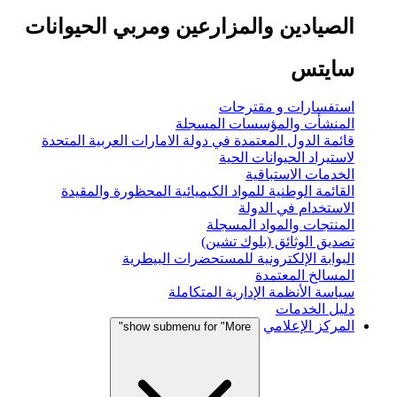
الصيادين والمزارعين ومربي الحيوانات
سايتس
استفسارات و مقترحات
المنشأت والمؤسسات المسجلة
قائمة الدول المعتمدة في دولة الامارات العربية المتحدة
لاستيراد الحيوانات الحية
الخدمات الاستباقية
القائمة الوطنية للمواد الكيميائية المحظورة والمقيدة
الاستخدام في الدولة
المنتجات والمواد المسجلة
تصديق الوثائق (بلوك تشين)
البوابة الإلكترونية للمستحضرات البيطرية
المسالخ المعتمدة
سياسة الأنظمة الإدارية المتكاملة
دليل الخدمات
المركز الإعلامي
show submenu for "More"